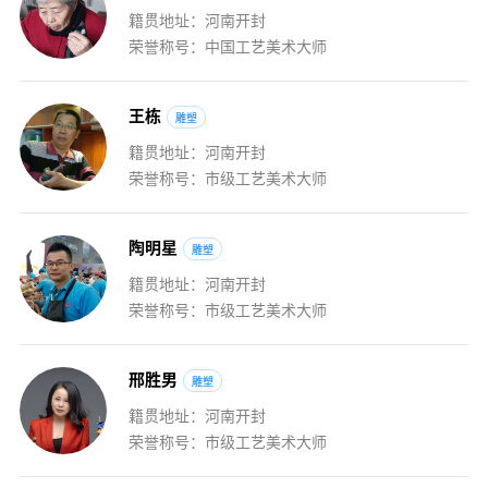
籍贯地址：河南开封
荣誉称号：中国工艺美术大师
王
栋
雕塑
籍贯地址：河南开封
荣誉称号：市级工艺美术大师
陶
明
星
雕塑
籍贯地址：河南开封
荣誉称号：市级工艺美术大师
邢
胜
男
雕塑
籍贯地址：河南开封
荣誉称号：市级工艺美术大师