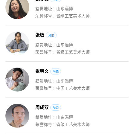
籍贯地址：山东淄博
荣誉称号：省级工艺美术大师
张
敏
其他
籍贯地址：山东淄博
荣誉称号：省级工艺美术大师
张
明
文
陶瓷
籍贯地址：山东淄博
荣誉称号：中国工艺美术大师
周
成
双
陶瓷
籍贯地址：山东淄博
荣誉称号：省级工艺美术大师