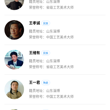
籍贯地址：山东淄博
荣誉称号：省级工艺美术大师
王
孝
诚
民族
籍贯地址：山东淄博
荣誉称号：中国工艺美术大师
王
绪
有
民族
籍贯地址：山东淄博
荣誉称号：省级工艺美术大师
王
一
君
陶瓷
籍贯地址：山东淄博
荣誉称号：中国工艺美术大师