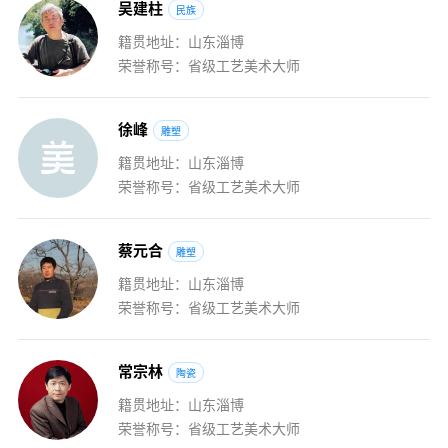
吴
建
柱
民族
籍贯地址：山东淄博
荣誉称号：省级工艺美术大师
徐
峰
雕塑
籍贯地址：山东淄博
荣誉称号：省级工艺美术大师
蔡
元
合
雕塑
籍贯地址：山东淄博
荣誉称号：省级工艺美术大师
常
宗
林
陶瓷
籍贯地址：山东淄博
荣誉称号：省级工艺美术大师