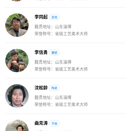
李
同
起
其他
籍贯地址：山东淄博
荣誉称号：省级工艺美术大师
李
信
勇
雕塑
籍贯地址：山东淄博
荣誉称号：省级工艺美术大师
沈
松
龄
陶瓷
籍贯地址：山东淄博
荣誉称号：省级工艺美术大师
曲
克
涛
字画