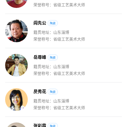
荣誉称号：省级工艺美术大师
阎
先
公
陶瓷
籍贯地址：山东淄博
荣誉称号：省级工艺美术大师
岳
尊
峰
陶瓷
籍贯地址：山东淄博
荣誉称号：省级工艺美术大师
昃
秀
花
陶瓷
籍贯地址：山东淄博
荣誉称号：省级工艺美术大师
张
彩
霞
陶瓷