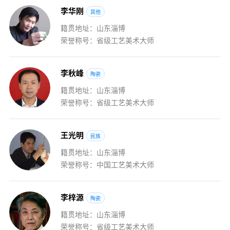
李
华
刚
其他
籍贯地址：山东淄博
荣誉称号：省级工艺美术大师
李
秋
峰
陶瓷
籍贯地址：山东淄博
荣誉称号：省级工艺美术大师
王
光
明
民族
籍贯地址：山东淄博
荣誉称号：中国工艺美术大师
李
梓
源
陶瓷
籍贯地址：山东淄博
荣誉称号：省级工艺美术大师