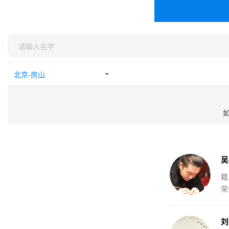
吴
籍
荣
刘