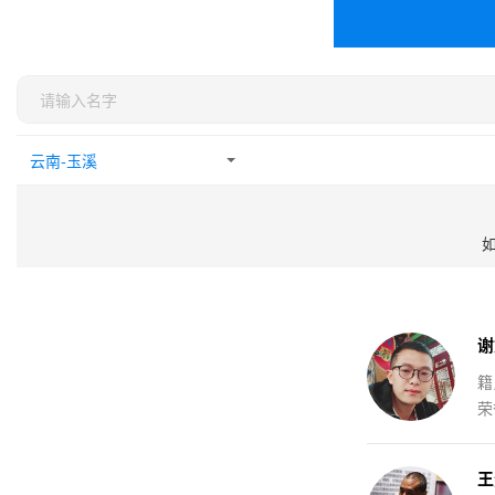
谢
籍
荣
王