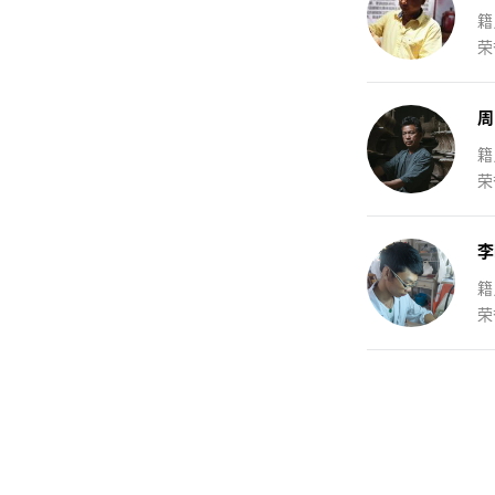
籍
荣
周
籍
荣
李
籍
荣