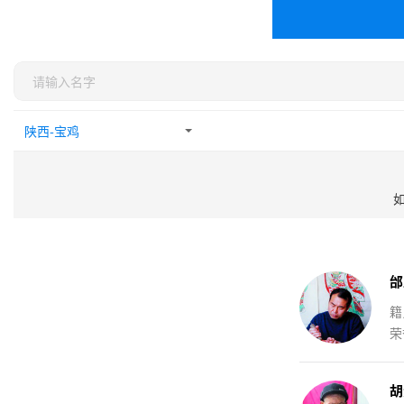
邰
籍
荣
胡