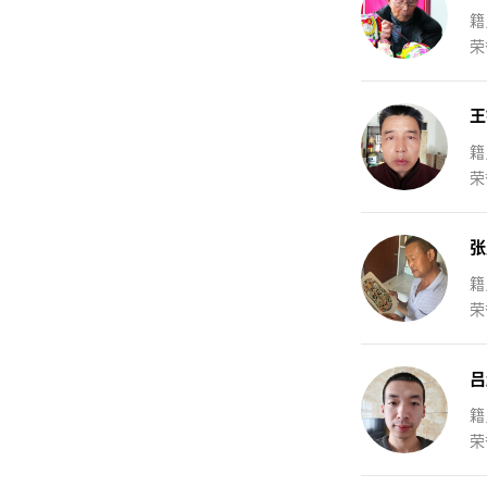
籍
荣
王
籍
荣
张
籍
荣
吕
籍
荣