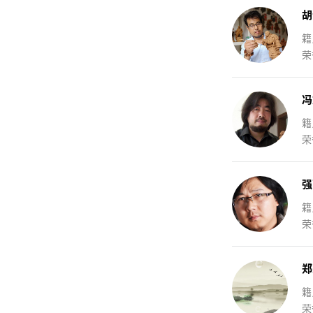
胡
籍
荣
冯
籍
荣
强
籍
荣
郑
籍
荣