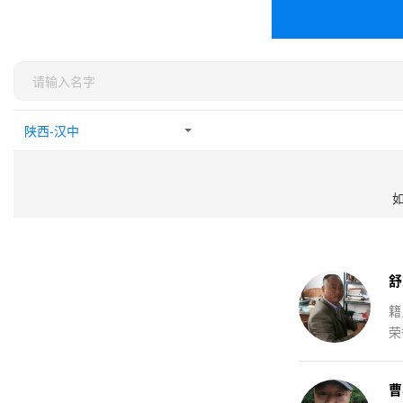
舒
籍
荣
曹