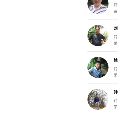
籍
荣
刘
籍
荣
徐
籍
荣
钟
籍
荣