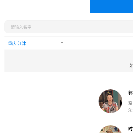
郭
籍
荣
时