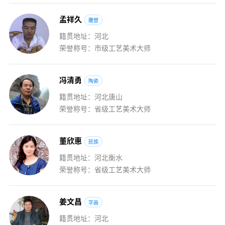
孟
祥
久
雕塑
籍贯地址：河北
荣誉称号：市级工艺美术大师
冯
清
勇
陶瓷
籍贯地址：河北唐山
荣誉称号：省级工艺美术大师
董
欣
惠
民族
籍贯地址：河北衡水
荣誉称号：省级工艺美术大师
姜
文
昌
字画
籍贯地址：河北