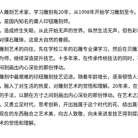
雕刻艺术家，学习雕刻有20年，从1998年开始学习雕刻至今。
，是国内知名的聋人印钮雕刻师。
，造成终生失聪，从此开始无声的世界。纵然生活无声，但色彩
对璞石雕琢，这是大自然的眷顾。
雕刻艺术的向往，先在学校三年的石雕专业课学习，然后在贝雕
为师，继续深造提升技艺。十多年来，在传承传统技法的同时，
间刻画出内心深处的那份悸动。
雕刻中最艰难的印纽雕刻技艺迈进。随着年龄增长，逐渐顿悟人
，融入了对生活的热爱，对雕刻艺术的觉悟和理解。20年来，
的手法，以期在方寸之间刻画出内心深处的那份悸动。在艺术之
，又勇立足时代，思考创新，开出独属于这个时代的花、结出属
现在的东西融合之艺术美，向古人致敬，向未来进发技艺得到提
术的觉悟和理解。