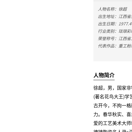
人物名称：徐超
出生地址：江西省
出生日期：1977.4
行业类别：珐琅彩
荣誉称号：江西省
代表作品：重工粉
人物简介
徐超，男，国家非
(著名花鸟大王)
古开今，不拘一格
力。春华秋实、喜
爱的工艺美术大师
德镇陶瓷名人录>