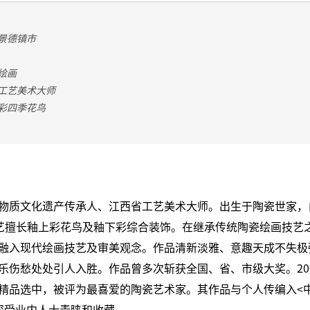
景德镇市
绘画
工艺美术大师
彩四季花鸟
物质文化遗产传承人、江西省工艺美术大师。出生于陶瓷世家，
学艺擅长釉上彩花鸟及釉下彩综合装饰。在继承传统陶瓷绘画技艺
融入现代绘画技艺及审美观念。作品清新淡雅、意趣天成不失极
乐伤愁处处引人入胜。作品曾多次斩获全国、省、市级大奖。20
精品选中，被评为最喜爱的陶瓷艺术家。其作品与个人传编入<中
深受业内人士青睐和收藏。