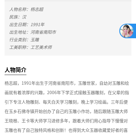
人物名称：杨志超
民族：汉
出生日期：1991年
出生地址：河南省南阳市
行业类别：玉雕
工美职称：工艺美术师
人物简介
杨志超，1991年出生于河南省南阳市，玉雕世家，自幼对玉雕和绘
画就有着浓厚的兴趣，2006年下学正式接触玉器雕刻，在父辈的指
引下专注人物雕刻、每天白天学习雕刻，晚上学习绘画。三年后便
在玉乡石佛寺镇开始创办了自己的玉雕小作坊，随后跟随玉雕大师
王晓根、王卡等大师学习进修多年，跟着大师们用心指导下慢慢对
玉雕也有了自己独特风格和创新！也得到大众玉器收藏爱好者的喜