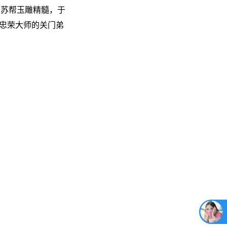
习苏帮玉雕精髓，于
刘忠荣大师的关门弟