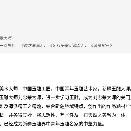
雕大师
一菩提》、《羲之爱鹅》、《足行千里觅佛音》、《酒逢知己》
美术大师，中国玉雕工匠，中国青年玉雕艺术家，新疆玉雕大师。
玉雕大师刘忠荣为师，进一步学习玉雕，成为刘忠荣大师的关门
雕及海派精工之精髓，结合新疆地域特点，创作出的作品题材广
长，并各得其妙，将思想性、艺术性及玉石天然之美融为一体，
，已经成为新疆玉雕界中青年玉雕名家的中坚力量。