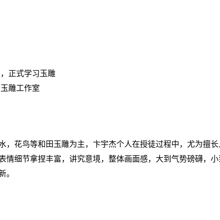
勇，正式学习玉雕
阁玉雕工作室
水，花鸟等和田玉雕为主，卞宇杰个人在授徒过程中，尤为擅长
表情细节拿捏丰富，讲究意境，整体画面感，大到气势磅礴，小
新。