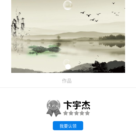
作品
卞宇杰
我要认领