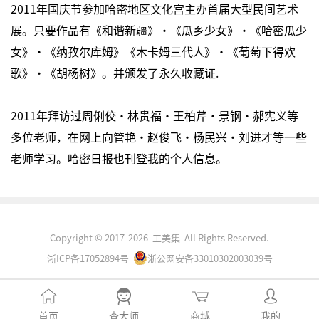
2011年国庆节参加哈密地区文化宫主办首届大型民间艺术
展。只要作品有《和谐新疆》·《瓜乡少女》·《哈密瓜少
女》·《纳孜尔库姆》《木卡姆三代人》·《葡萄下得欢
歌》·《胡杨树》。并颁发了永久收藏证.
2011年拜访过周俐佼·林贵福·王柏芹·景钢·郝宪义等
多位老师，在网上向管艳·赵俊飞·杨民兴·刘进才等一些
老师学习。哈密日报也刊登我的个人信息。
Copyright © 2017-2026 工美集 All Rights Reserved.
浙ICP备17052894号
浙公网安备33010302003039号
首页
查大师
商城
我的