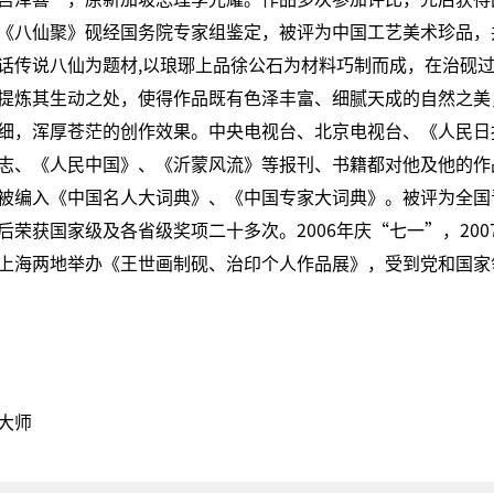
《八仙聚》砚经国务院专家组鉴定，被评为中国工艺美术珍品，
话传说八仙为题材,以琅琊上品徐公石为材料巧制而成，在治砚
提炼其生动之处，使得作品既有色泽丰富、细腻天成的自然之美
细，浑厚苍茫的创作效果。中央电视台、北京电视台、《人民日
志、《人民中国》、《沂蒙风流》等报刊、书籍都对他及他的作
被编入《中国名人大词典》、《中国专家大词典》。被评为全国
后荣获国家级及各省级奖项二十多次。2006年庆“七一”，200
上海两地举办《王世画制砚、治印个人作品展》，受到党和国家
大师