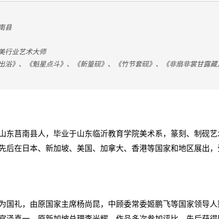
南县
美行业艺术大师
出浴》、《魁星点斗》、《新篁砚》、《竹节套砚》、《非扇非裳甘露藏
山东莒南县人，毕业于山东临沂教育学院美术系，篆刻、制砚艺
先后在日本、新加坡、美国、加拿大、香港等国家和地区展出，
为国礼，由原国家主席杨尚昆，中顾委常委姬鹏飞等国家领导人
宫泽喜一，原新加坡总理李光耀。作品多次参加评比，先后获得