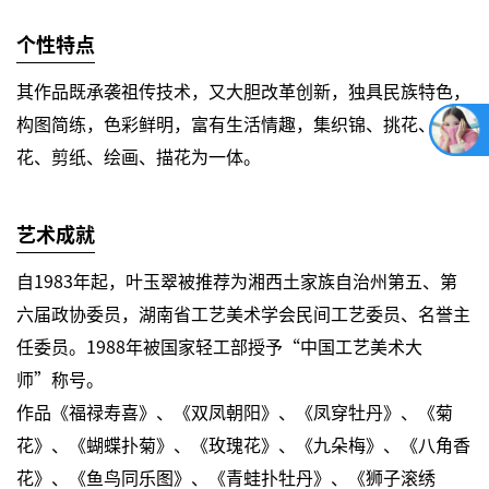
个性特点
其作品既承袭祖传技术，又大胆改革创新，独具民族特色，
构图简练，色彩鲜明，富有生活情趣，集织锦、挑花、绣
花、剪纸、绘画、描花为一体。
艺术成就
自1983年起，叶玉翠被推荐为湘西土家族自治州第五、第
六届政协委员，湖南省工艺美术学会民间工艺委员、名誉主
任委员。1988年被国家轻工部授予“中国工艺美术大
师”称号。
作品《福禄寿喜》、《双凤朝阳》、《凤穿牡丹》、《菊
花》、《蝴蝶扑菊》、《玫瑰花》、《九朵梅》、《八角香
花》、《鱼鸟同乐图》、《青蛙扑牡丹》、《狮子滚绣