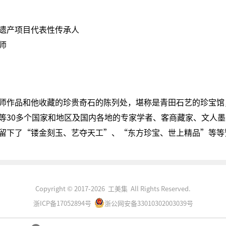
遗产项目代表性传承人
师
师作品和他收藏的珍贵奇石的陈列处，堪称是青田石艺的珍宝馆
等30多个国家和地区及国内各地的专家学者、客商藏家、文人
留下了“镂金刻玉、艺夺天工”、“东方珍宝、世上精品”等等
Copyright © 2017-2026 工美集 All Rights Reserved.
浙ICP备17052894号
浙公网安备33010302003039号