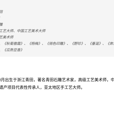
田
雕
工艺大师、
中国工艺美术大师
艺美术师
、《秋菊傲霜》、《杨梅》、《俏色印雕》、《野珍》、《垂涎》、《奔
、《瓜熟豆香》
年10月出生于浙江青田，著名青田石雕艺术家，高级工艺美术师，
遗产项目代表性传承人
，亚太地区手工艺大师
。