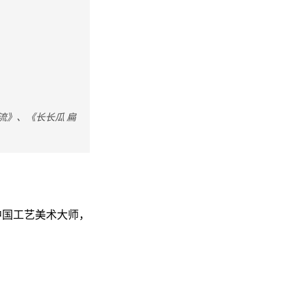
流》、《长长瓜 扁
中国工艺美术大师，