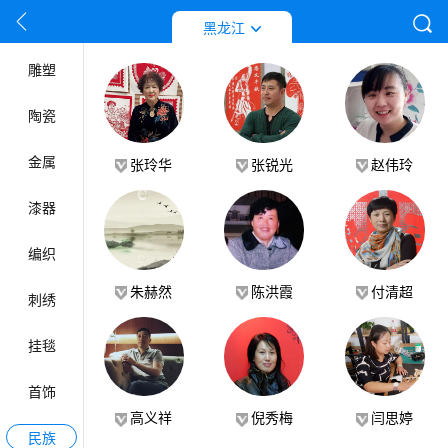
按姓名首拼音字母排列
工艺门类
黑龙江
雕塑
陶瓷
金属
张玲华
张锐光
赵伟玲
漆器
编织
朱赫然
陈洪霞
付清超
刺绣
挂毯
首饰
高义祥
倪秀梅
闫思婷
民族