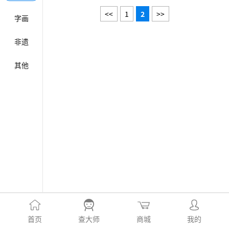
<<
1
2
>>
字画
非遗
其他
首页
查大师
商城
我的