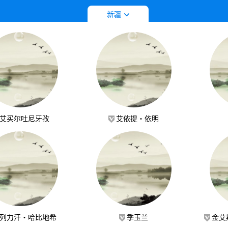
拼音字母排列
工艺门类
新疆
艾买尔吐尼牙孜
艾依提·依明
列力汗·哈比地希
季玉兰
金艾