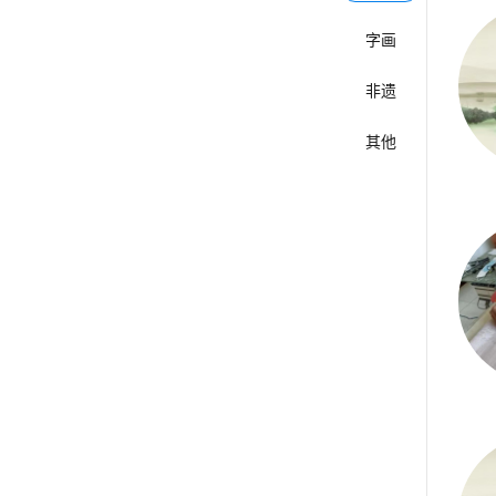
字画
非遗
其他