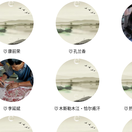
康前荣
孔兰香
李延斌
木斯勒木江·恰尔甫汗