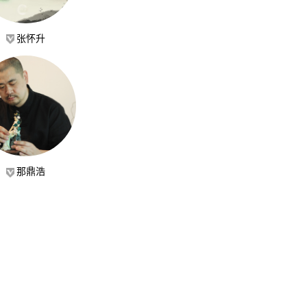
张怀升
那鼎浩