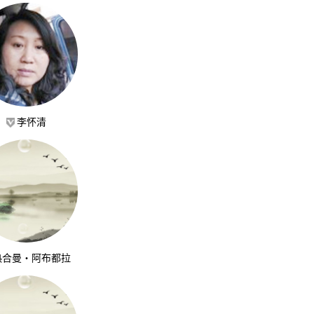
李怀清
热合曼·阿布都拉