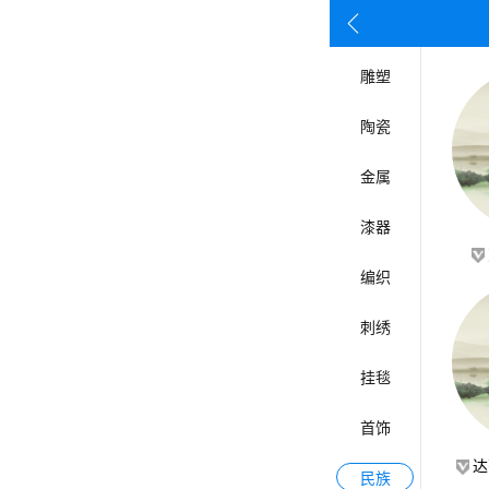
按姓名首
雕塑
陶瓷
金属
漆器
编织
刺绣
挂毯
首饰
达
民族