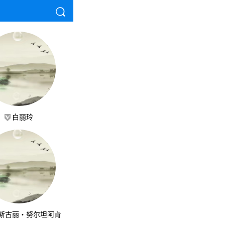
白丽玲
斯古丽·努尔坦阿肯