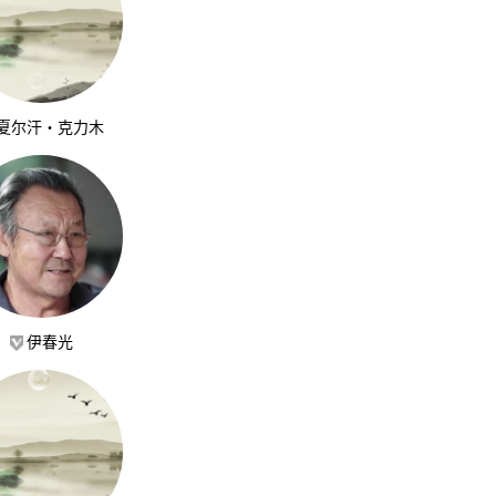
夏尔汗·克力木
伊春光