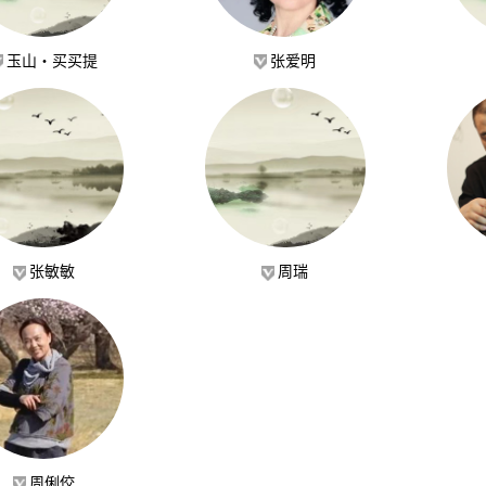
玉山·买买提
张爱明
张敏敏
周瑞
周俐佼