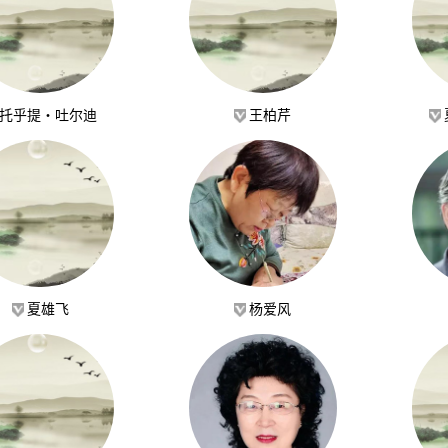
托乎提·吐尔迪
王柏芹
夏雄飞
杨爱风