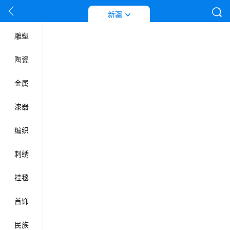
按姓名首拼音字母排列
工艺门类
新疆
雕塑
陶瓷
金属
漆器
编织
刺绣
挂毯
首饰
民族