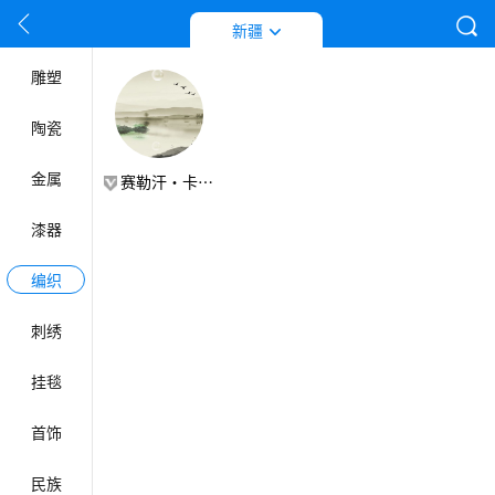
按姓名首拼音字母排列
工艺门类
新疆
雕塑
陶瓷
金属
赛勒汗·卡克木哈孜
漆器
编织
刺绣
挂毯
首饰
民族