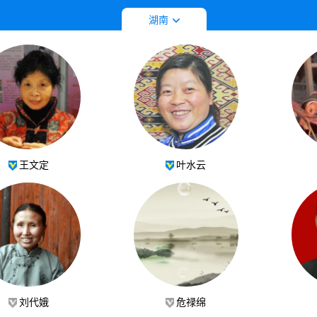
拼音字母排列
工艺门类
湖南
王文定
叶水云
刘代娥
危禄绵