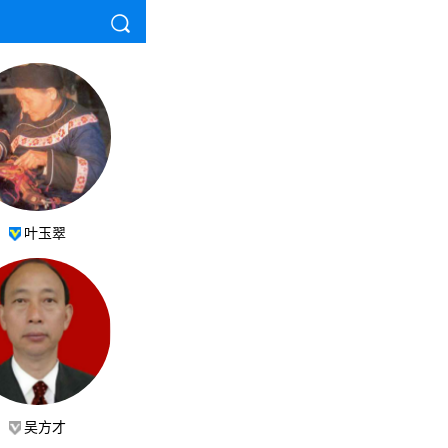
叶玉翠
吴方才