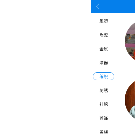
按姓名首
雕塑
陶瓷
金属
漆器
编织
刺绣
挂毯
首饰
民族