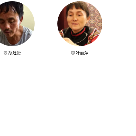
胡廷贤
叶丽萍