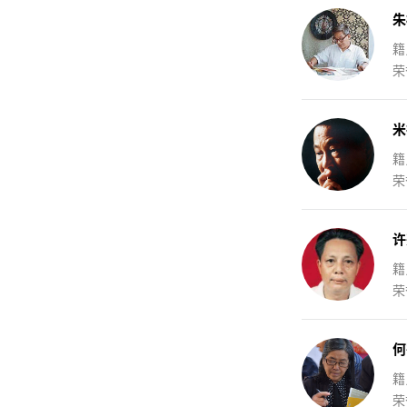
朱
籍
荣
米
籍
荣
许
籍
荣
何
籍
荣