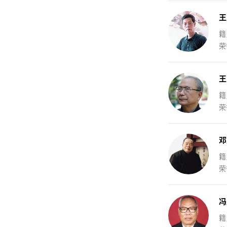
王
籍
荣
王
籍
荣
邓
籍
荣
冯
籍