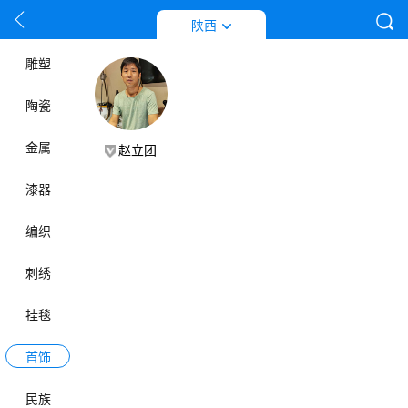
按姓名首拼音字母排列
工艺门类
陕西
雕塑
陶瓷
金属
赵立团
漆器
编织
刺绣
挂毯
首饰
民族