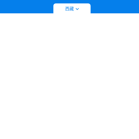
拼音字母排列
工艺门类
西藏