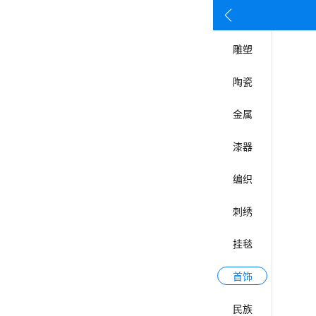
按姓名首
雕塑
陶瓷
金属
漆器
编织
刺绣
挂毯
首饰
民族