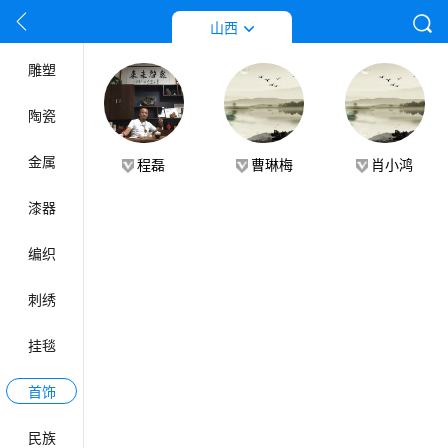
按姓名首拼音字母排列
工艺门类
山西
雕塑
陶瓷
金属
程磊
曹琳梅
肖小鸿
漆器
编织
刺绣
挂毯
首饰
民族